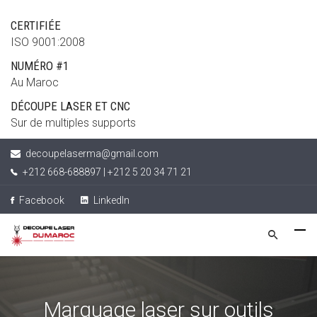
CERTIFIÉE
ISO 9001:2008
NUMÉRO #1
Au Maroc
DÉCOUPE LASER ET CNC
Sur de multiples supports
decoupelaserma@gmail.com
+212 668-688897 | +212 5 20 34 71 21
Facebook
LinkedIn
Marquage laser sur outils