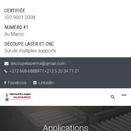
CERTIFIÉE
ISO 9001:2008
NUMÉRO #1
Au Maroc
DÉCOUPE LASER ET CNC
Sur de multiples supports
decoupelaserma@gmail.com
+212 668-688897 | +212 5 20 34 71 21
Facebook
LinkedIn
Applications