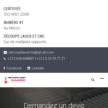
CERTIFIÉE
ISO 9001:2008
NUMÉRO #1
Au Maroc
DÉCOUPE LASER ET CNC
Sur de multiples supports
decoupelaserma@gmail.com
+212 668-688897 | +212 5 20 34 71 21
Facebook
LinkedIn
Demandez un devis