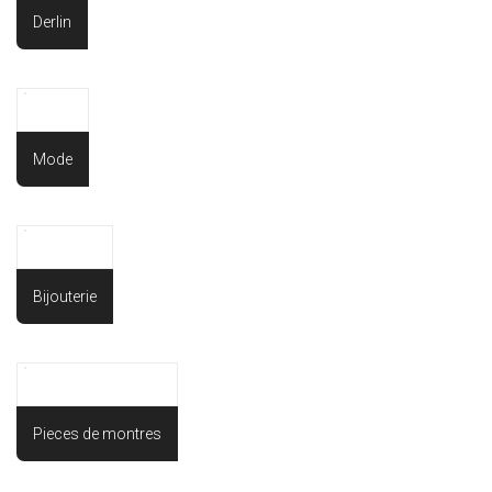
Derlin
Mode
Bijouterie
Pieces de montres