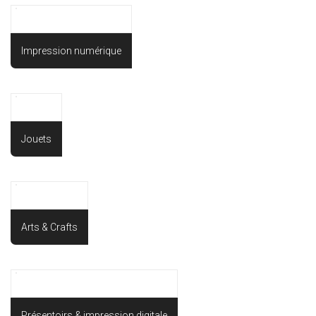
Impression numérique
Jouets
Arts & Crafts
Présentoirs & impression digitale