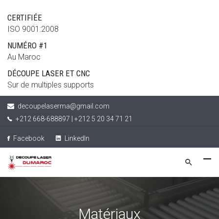
CERTIFIÉE
ISO 9001:2008
NUMÉRO #1
Au Maroc
DÉCOUPE LASER ET CNC
Sur de multiples supports
decoupelaserma@gmail.com
+212 668-688897 | +212 5 20 34 71 21
Facebook
LinkedIn
Matériaux